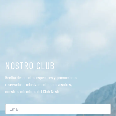
NOSTRO CLUB
Reciba descuentos especiales y promociones
reservadas exclusivamente para vosotros,
nuestros miembros del Club Nostro.