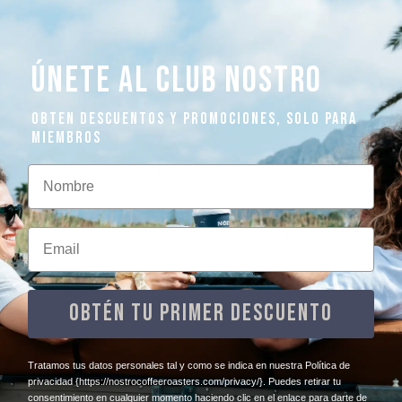
ÚNETE AL CLUB NOSTRO
OBTEN DESCUENTOS Y PROMOCIONES, SOLO PARA
MIEMBROS
Nombre
Email
OBTÉN TU PRIMER DESCUENTO
​Tratamos tus datos personales tal y como se indica en nuestra Política de
privacidad
{https://nostrocoffeeroasters.com/privacy/}
. Puedes retirar tu
consentimiento en cualquier momento haciendo clic en el enlace para darte de