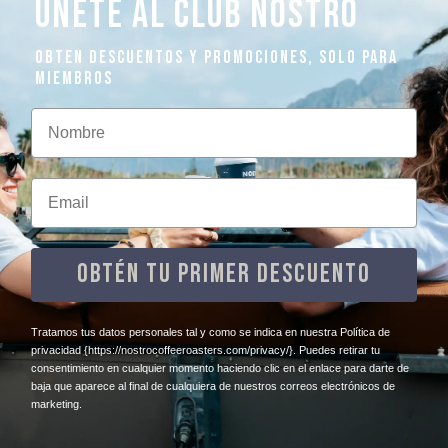
ÚNETE AL CLUB NOSTRO
OBTEN DESCUENTOS Y PROMOCIONES, SOLO PARA
MIEMBROS
Nombre
Email
OBTÉN TU PRIMER DESCUENTO
​Tratamos tus datos personales tal y como se indica en nuestra Política de
privacidad
{https://nostrocoffeeroasters.com/privacy/}
. Puedes retirar tu
consentimiento en cualquier momento haciendo clic en el enlace para darte de
baja que aparece al final de cualquiera de nuestros correos electrónicos de
marketing.