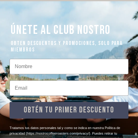
ÚNETE AL CLUB NOSTRO
OBTEN DESCUENTOS Y PROMOCIONES, SOLO PARA
MIEMBROS
Nombre
Email
OBTÉN TU PRIMER DESCUENTO
​Tratamos tus datos personales tal y como se indica en nuestra Política de
privacidad
{https://nostrocoffeeroasters.com/privacy/}
. Puedes retirar tu