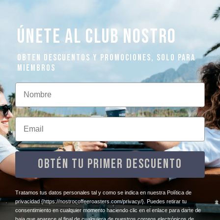
ÚNETE AL CLUB NOSTRO
OBTEN DESCUENTOS Y PROMOCIONES, SOLO PARA
MIEMBROS
Nombre
Email
OBTÉN TU PRIMER DESCUENTO
​Tratamos tus datos personales tal y como se indica en nuestra Política de
privacidad
{https://nostrocoffeeroasters.com/privacy/}
. Puedes retirar tu
consentimiento en cualquier momento haciendo clic en el enlace para darte de
baja que aparece al final de cualquiera de nuestros correos electrónicos de