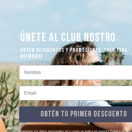
ÚNETE AL CLUB NOSTRO
OBTEN DESCUENTOS Y PROMOCIONES, SOLO PARA
MIEMBROS
Nombre
Email
OBTÉN TU PRIMER DESCUENTO
​Tratamos tus datos personales tal y como se indica en nuestra Política de priv