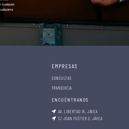
n cualquier
cualquiera
EMPRESAS
CONSULTAS
FRANQUICIA
ENCUÉNTRANOS
AV. LIBERTAD 15, JÁVEA
C/ JOAN FUSTER 2, JÁVEA