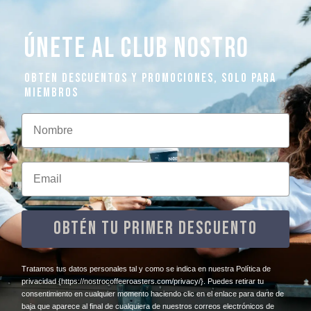
ÚNETE AL CLUB NOSTRO
OBTEN DESCUENTOS Y PROMOCIONES, SOLO PARA
MIEMBROS
Nombre
Email
OBTÉN TU PRIMER DESCUENTO
​Tratamos tus datos personales tal y como se indica en nuestra Política de
privacidad
{https://nostrocoffeeroasters.com/privacy/}
. Puedes retirar tu
consentimiento en cualquier momento haciendo clic en el enlace para darte de
baja que aparece al final de cualquiera de nuestros correos electrónicos de