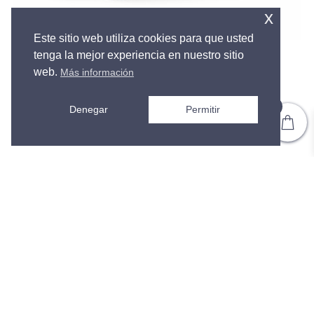
x
Este sitio web utiliza cookies para que usted
tenga la mejor experiencia en nuestro sitio
COSTA RICA – PERLA VERDE
web.
Más información
24,50
€
IVA inc.
0
Denegar
Permitir
SELECCIONAR OPCIONES