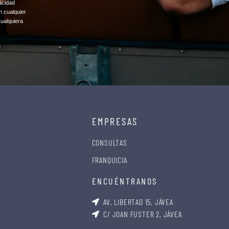
acidad
n cualquier
cualquiera
EMPRESAS
CONSULTAS
FRANQUICIA
ENCUÉNTRANOS
AV. LIBERTAD 15, JÁVEA
C/ JOAN FUSTER 2, JÁVEA