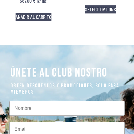
387,00
€
IVA inc.
SELECT OPTIONS
AÑADIR AL CARRITO
ÚNETE AL CLUB NOSTRO
OBTEN DESCUENTOS Y PROMOCIONES, SOLO PARA
MIEMBROS
Nombre
Email