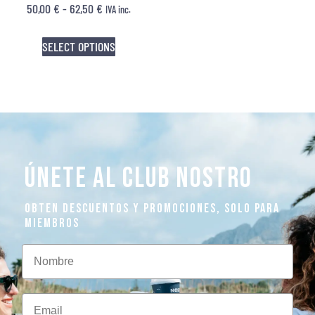
50,00
€
-
62,50
€
IVA inc.
SELECT OPTIONS
ÚNETE AL CLUB NOSTRO
OBTEN DESCUENTOS Y PROMOCIONES, SOLO PARA
MIEMBROS
Nombre
Email