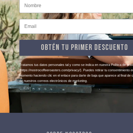
Nombre
Email
OBTÉN TU PRIMER DESCUENTO
​Tratamos tus datos personales tal y como se indica en nuestra Política de priv
{https://nostrocoffeeroasters.com/privacy/}
. Puedes retirar tu consentimiento e
momento haciendo clic en el enlace para darte de baja que aparece al final de 
de nuestros correos electrónicos de marketing.